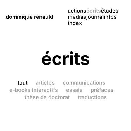
actions
écrits
études
dominique renauld
médias
journal
infos
index
écrits
tout
articles
communications
e-books interactifs
essais
préfaces
thèse de doctorat
traductions