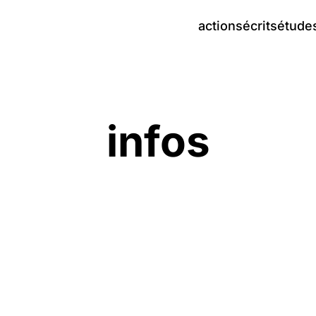
actions
écrits
étude
infos