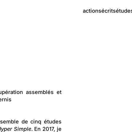
actions
écrits
étude
upération assemblés et
ernis
nsemble de cinq études
yper Simple
. En 2017, je