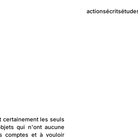
actions
écrits
étude
nt certainement les seuls
bjets qui n'ont aucune
es comptes et à vouloir