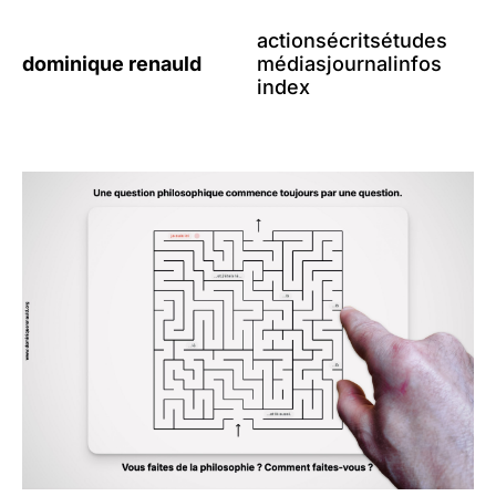
actions
écrits
études
dominique renauld
médias
journal
infos
index