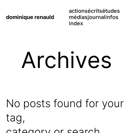
actions
écrits
études
dominique renauld
médias
journal
infos
index
Archives
No posts found for your
tag,
category or search