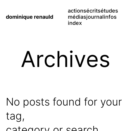
actions
écrits
études
dominique renauld
médias
journal
infos
index
Archives
No posts found for your
tag,
category or search